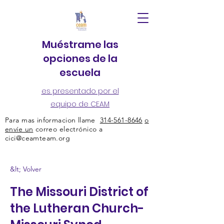
Muéstrame las
opciones de la
escuela
es presentado por el
equipo de CEAM
Para mas informacion llame
314-561-8646
o
envíe un
correo electrónico a
cici@ceamteam.org
&lt; Volver
The Missouri District of
the Lutheran Church-