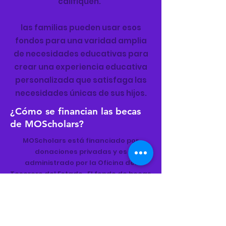
califiquen.
las familias pueden usar esos
fondos para una varidad amplia
de necesidades educativas para
crear una experiencia educativa
personalizada que satisfaga las
necesidades únicas de sus hijos.
¿Cómo se financian las becas
de MOScholars?
MOScholars está financiado por
donaciones privadas y es
administrado por la Oficina del
Tesorero del Estado. El fondo de becas
de $25 millones se recauda cada año
a través de donaciones de personas y
empresas de Missouri que reciben un
crédito fiscal dólar por dólar.